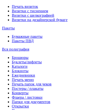
Печать визиток
Визитки с тиснением
Визитки с шелкографией
Визитки на дизайнерской бумаге
Пакеты
Бумажные пакеты
Пакеты ПВД
Вся полиграфия
Брошюры
Буклеты/лифлеты
Каталоги
Блокноты
Ежедневники
Печать меню
Печать папок для чеков
Постеры / плакаты
Конверты
Флаера / листовки
Папки для документов
Открытки