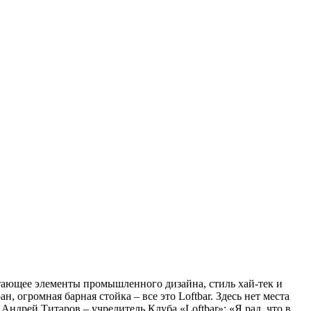
етающее элементы промышленного дизайна, стиль хай-тек и
 огромная барная стойка – все это Loftbar. Здесь нет места
 Андрей Титаров – учредитель Клуба «Loftbar»: «Я рад, что в