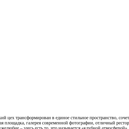
ский цех трансформирован в единое стильное пространство, соч
 площадка, галерея современной фотографии, отличный ресторан,
ружелюбие – здесь есть то, что называется «клубной атмосферой».