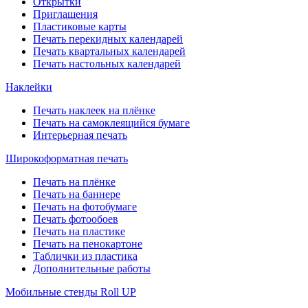
Открытки
Приглашения
Пластиковые карты
Печать перекидных календарей
Печать квартальных календарей
Печать настольных календарей
Наклейки
Печать наклеек на плёнке
Печать на самоклеящийся бумаге
Интерьерная печать
Широкоформатная печать
Печать на плёнке
Печать на баннере
Печать на фотобумаге
Печать фотообоев
Печать на пластике
Печать на пенокартоне
Таблички из пластика
Дополнительные работы
Мобильные стенды Roll UP