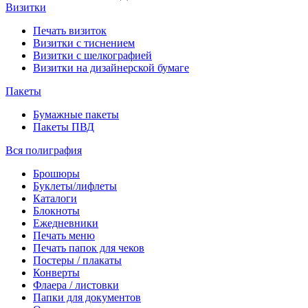
Визитки
Печать визиток
Визитки с тиснением
Визитки с шелкографией
Визитки на дизайнерской бумаге
Пакеты
Бумажные пакеты
Пакеты ПВД
Вся полиграфия
Брошюры
Буклеты/лифлеты
Каталоги
Блокноты
Ежедневники
Печать меню
Печать папок для чеков
Постеры / плакаты
Конверты
Флаера / листовки
Папки для документов