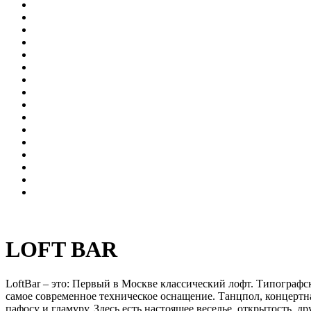
LOFT BAR
LoftBar – это: Первый в Москве классический лофт. Типограф
самое современное техническое оснащение. Танцпол, концертная
пафосу и гламуру. Здесь есть настоящее веселье, открытость, д