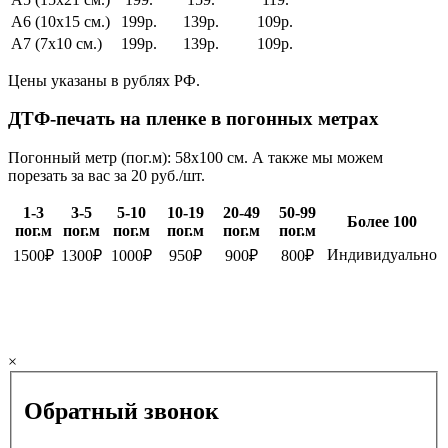
А6 (10х15 см.)
199р.
139р.
109р.
А7 (7х10 см.)
199р.
139р.
109р.
Цены указаны в рублях РФ.
ДТФ-печать на пленке в погонных метрах
Погонный метр (пог.м): 58х100 см. А также мы можем
порезать за вас за 20 руб./шт.
1-3
3-5
5-10
10-19
20-49
50-99
Более 100
пог.м
пог.м
пог.м
пог.м
пог.м
пог.м
Индивидуально
1500₽
1300₽
1000₽
950₽
900₽
800₽
×
Обратный звонок