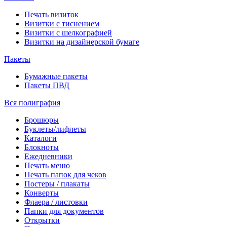
Печать визиток
Визитки с тиснением
Визитки с шелкографией
Визитки на дизайнерской бумаге
Пакеты
Бумажные пакеты
Пакеты ПВД
Вся полиграфия
Брошюры
Буклеты/лифлеты
Каталоги
Блокноты
Ежедневники
Печать меню
Печать папок для чеков
Постеры / плакаты
Конверты
Флаера / листовки
Папки для документов
Открытки