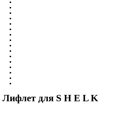
Лифлет для S H E L K