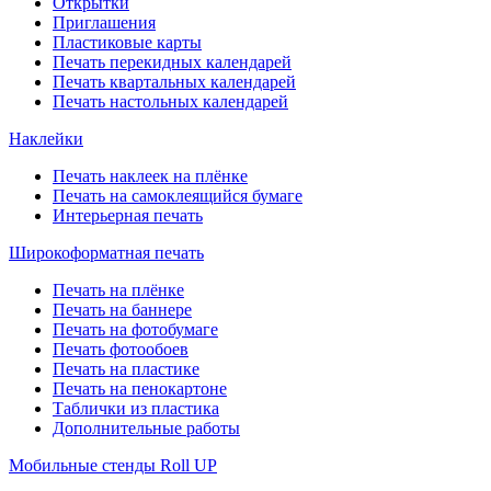
Открытки
Приглашения
Пластиковые карты
Печать перекидных календарей
Печать квартальных календарей
Печать настольных календарей
Наклейки
Печать наклеек на плёнке
Печать на самоклеящийся бумаге
Интерьерная печать
Широкоформатная печать
Печать на плёнке
Печать на баннере
Печать на фотобумаге
Печать фотообоев
Печать на пластике
Печать на пенокартоне
Таблички из пластика
Дополнительные работы
Мобильные стенды Roll UP