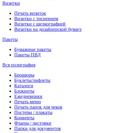
Визитки
Печать визиток
Визитки с тиснением
Визитки с шелкографией
Визитки на дизайнерской бумаге
Пакеты
Бумажные пакеты
Пакеты ПВД
Вся полиграфия
Брошюры
Буклеты/лифлеты
Каталоги
Блокноты
Ежедневники
Печать меню
Печать папок для чеков
Постеры / плакаты
Конверты
Флаера / листовки
Папки для документов