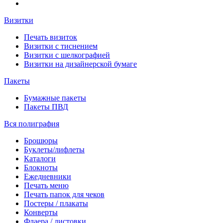
Визитки
Печать визиток
Визитки с тиснением
Визитки с шелкографией
Визитки на дизайнерской бумаге
Пакеты
Бумажные пакеты
Пакеты ПВД
Вся полиграфия
Брошюры
Буклеты/лифлеты
Каталоги
Блокноты
Ежедневники
Печать меню
Печать папок для чеков
Постеры / плакаты
Конверты
Флаера / листовки