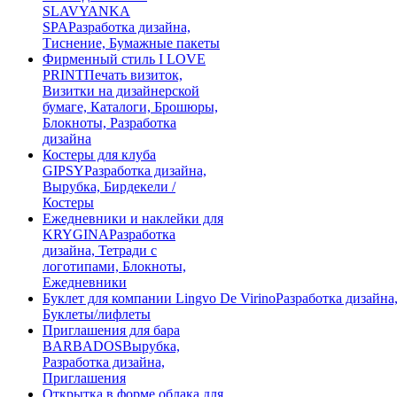
SLAVYANKA
SPA
Разработка дизайна,
Тиснение, Бумажные пакеты
Фирменный стиль I LOVE
PRINT
Печать визиток,
Визитки на дизайнерской
бумаге, Каталоги, Брошюры,
Блокноты, Разработка
дизайна
Костеры для клуба
GIPSY
Разработка дизайна,
Вырубка, Бирдекели /
Костеры
Ежедневники и наклейки для
KRYGINA
Разработка
дизайна, Тетради с
логотипами, Блокноты,
Ежедневники
Буклет для компании Lingvo De Virino
Разработка дизайна
Буклеты/лифлеты
Приглашения для бара
BARBADOS
Вырубка,
Разработка дизайна,
Приглашения
Открытка в форме облака для