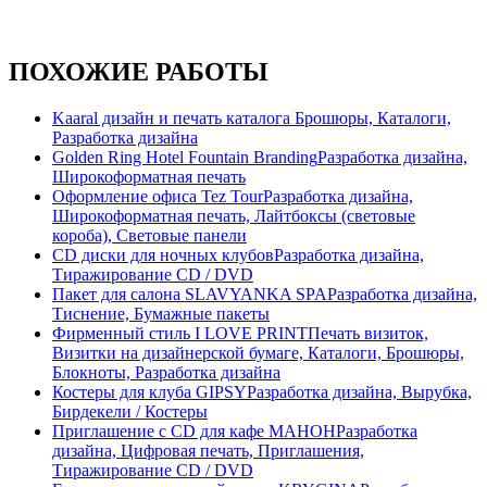
ПОХОЖИЕ РАБОТЫ
Kaaral дизайн и печать каталога
Брошюры, Каталоги,
Разработка дизайна
Golden Ring Hotel Fountain Branding
Разработка дизайна,
Широкоформатная печать
Оформление офиса Tez Tour
Разработка дизайна,
Широкоформатная печать, Лайтбоксы (световые
короба), Световые панели
CD диски для ночных клубов
Разработка дизайна,
Тиражирование CD / DVD
Пакет для салона SLAVYANKA SPA
Разработка дизайна,
Тиснение, Бумажные пакеты
Фирменный стиль I LOVE PRINT
Печать визиток,
Визитки на дизайнерской бумаге, Каталоги, Брошюры,
Блокноты, Разработка дизайна
Костеры для клуба GIPSY
Разработка дизайна, Вырубка,
Бирдекели / Костеры
Приглашение с CD для кафе МАНОН
Разработка
дизайна, Цифровая печать, Приглашения,
Тиражирование CD / DVD