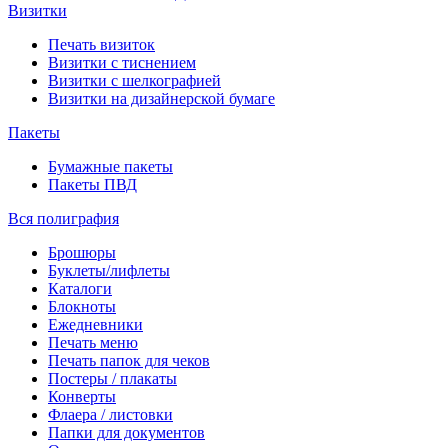
Визитки
Печать визиток
Визитки с тиснением
Визитки с шелкографией
Визитки на дизайнерской бумаге
Пакеты
Бумажные пакеты
Пакеты ПВД
Вся полиграфия
Брошюры
Буклеты/лифлеты
Каталоги
Блокноты
Ежедневники
Печать меню
Печать папок для чеков
Постеры / плакаты
Конверты
Флаера / листовки
Папки для документов