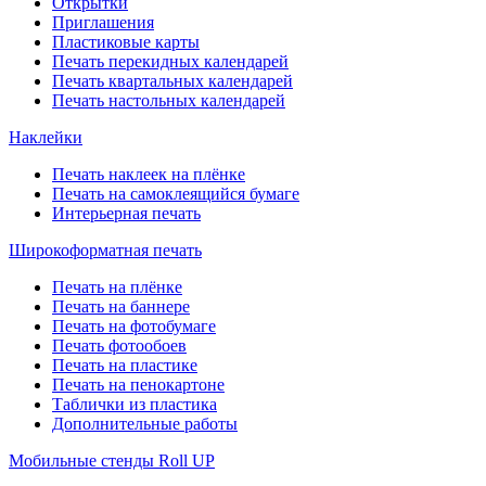
Открытки
Приглашения
Пластиковые карты
Печать перекидных календарей
Печать квартальных календарей
Печать настольных календарей
Наклейки
Печать наклеек на плёнке
Печать на самоклеящийся бумаге
Интерьерная печать
Широкоформатная печать
Печать на плёнке
Печать на баннере
Печать на фотобумаге
Печать фотообоев
Печать на пластике
Печать на пенокартоне
Таблички из пластика
Дополнительные работы
Мобильные стенды Roll UP